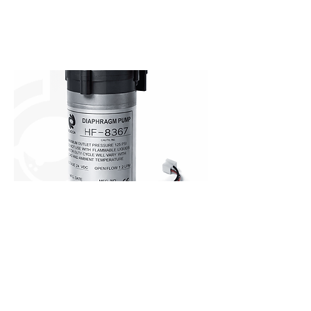
مضخة فلتر مياه ورذاذ 24 فولت