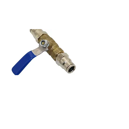
محبس لي ضباب فتح/أغلاق 3/8