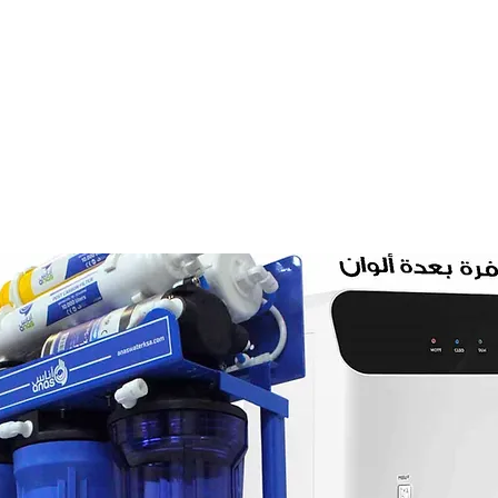
عرض جهاز تحلية مياه ستاند 7 مراحل + برادة طاولة