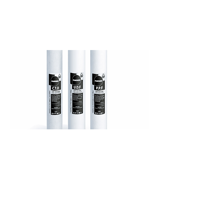
طقم غيار فلاتر20 أنش محطات 200/400 جالون