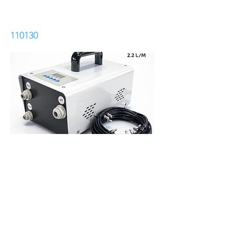
جهاز نظام الرذاذ المطور ( 30 رأس مجال تغطية 40 متر)
110130