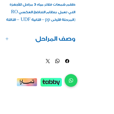
طقم شمعات فلاتر مياه 3 مراحل للأجهزة
التي تعمل بنظام التناضح العكسي RO
(المرحلة الأولى pp – الثانية UDF – الثالثة
CTO )
السعر شامل الضريبة
وصف المراحل
السعر مع التركيب 90 ريال ضمن المناطق
التي نخدمها
مرحلة قطنية لامتصاص الاتربة
بدون تركيب خصم 49 ريال
مرحلة كربون نشط لازالة الكلور
مرحلة الكربون الصلب لازالة المواد العضوية
متوفر صناعة تايوانية /فيتنامية
تكفي مدة خمس شهور
للطلب والأستفسار