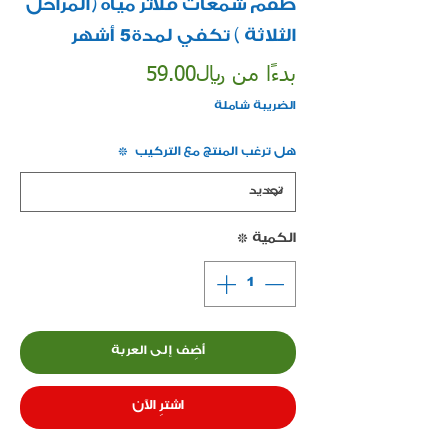
طقم شمعات فلاتر مياه (المراحل
الثلاثة ) تكفي لمدة 5 أشهر
سعر
بدءًا من
﷼59.00
البيع
الضريبة شاملة
هل ترغب المنتج مع التركيب
*
الكمية
*
أضِف إلى العربة
اشترِ الآن