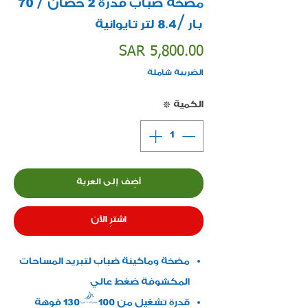
مضخة ضباب قدرة 2 حصان / 70
بار /8.4 لتر تايوانية
السعر
SAR 5,800.00
الضريبة شاملة
الكمية
*
أضِف إلى العربة
اشترِ الآن
مضخة وماكينة ضباب لتبريد المساحات
المكشوفة ضغط عالي
قدرة تشغيل من 100-130 فوهة