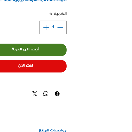
للمساحات ال
يغطي مساحة 2 متر مربع مزود بأن
الكمية
*
ومزغرف بقص على الحديد متوفر بع
أشكال للانارة
أضِف إلى العربة
اشترِ الآن
مواصفات المنتج