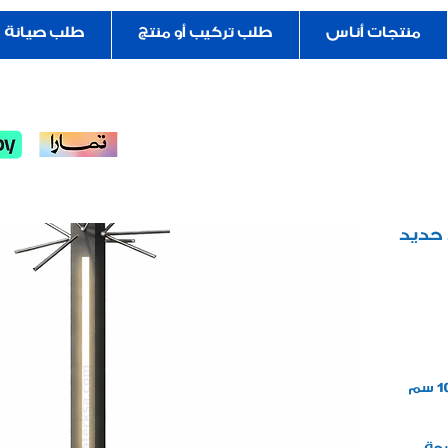
منتجات أناس
طلب تركيب أو منتج
طلب صيانة
 حديد
عامود ضباب حديد مربع قياس 10 ×10 سم