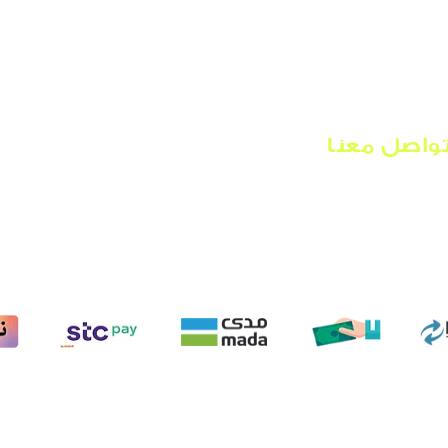
08123
011441
نحن بخدمتك طيلة أيام الأسبوع
واصل معنا
من يوم السبت ليوم الخميس
من 10.00 صباحاً لغاية 7.00 مساءاً
السجل التجاري 1010489150
الرقم الضريبي 310190798800003
2026-2018 © جميع الحقوق