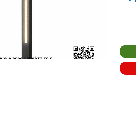
مكشوفة بزاوية 360 درجة
ارة ليد
دة