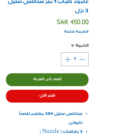
عامود ضباب 1 متر ستانلس ستيل
3 نزل
السعر
SAR 450.00
الضريبة شاملة
الكمية
*
أضِف إلى العربة
اشترِ الآن
ستانلس ستيل 304 مقاوم للصدأ
تايواني
3 رشاشات ( Nozzle )