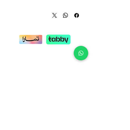
ارتفاع العمود 1 م (ويمكن تعديله وتغير
لونه حسب طلب العميل )
قاعدة تثبيت باطون
السعر يشمل الضريبة
امكانية الشحن لكافة محافظة
المملكة
السعر مع التركيب 280 ريال
للطلب والأستفسار
0114410146
0509008123
ابق على تواصل معنا
نحن بخدمتك طيلة أيام الأسبوع