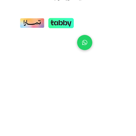
للطلب والأستفسار
0114410146
0509008123
ابق على تواصل معنا
نحن بخدمتك طيلة أيام الأسبوع
من يوم السبت ليوم الخميس
من 10.00 صباحاً لغاية 7.00 مساءاً