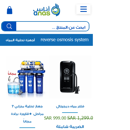
reverse osmosis system
أجهزة تحلية المياه
فلتر مياه ديجيتال
جهاز تحلية منزلي 7
مراحل +قارورة برادة
سعر عادي
سعر البيع
SAR 999.00
SAR 1,299.00
مجاناً
الضريبة شاملة