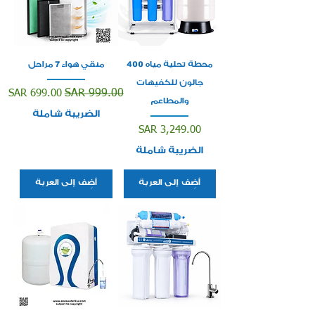
محطة تحلية مياه 400
منقي هواء 7 مراحل
جالون للكفيهات
سعر عادي
سعر البيع
SAR 699.00
SAR 999.00
والمطاعم
الضريبة شاملة
السعر
SAR 3,249.00
الضريبة شاملة
أضِف إلى العربة
أضِف إلى العربة